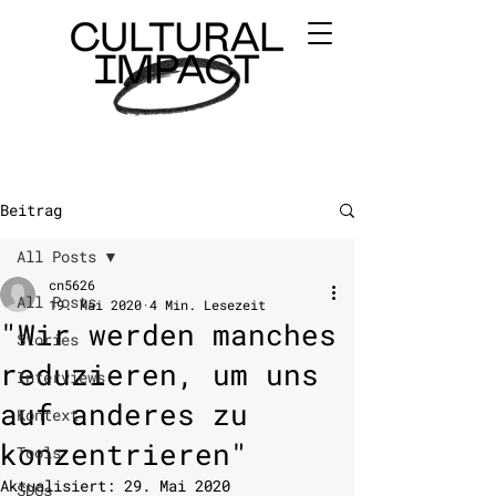
Beitrag
All Posts
cn5626
All Posts
19. Mai 2020
4 Min. Lesezeit
"Wir werden manches
Stories
reduzieren, um uns
Interviews
auf anderes zu
Kontext
konzentrieren"
Tools
Aktualisiert:
29. Mai 2020
SDGs