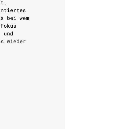
nt,
entiertes 
as bei wem 
 Fokus 
“ und 
us wieder 