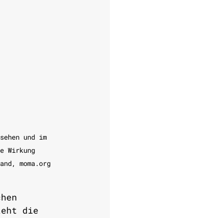
sehen und im 
e Wirkung 
and, moma.org  
chen 
teht die 