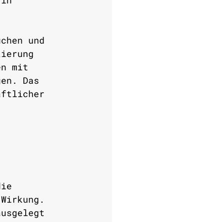
 in 
üchen und 
tierung 
en mit 
gen. Das 
aftlicher 
die 
 Wirkung. 
ausgelegt 