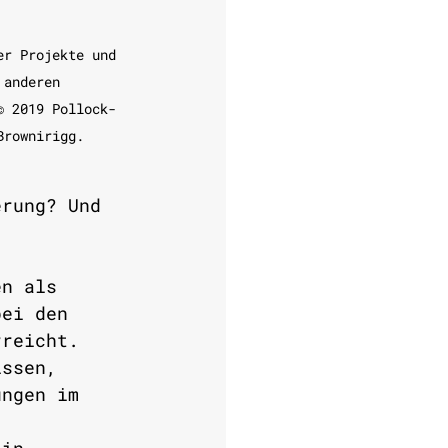
er Projekte und 
 anderen 
© 2019 Pollock-
Brownirigg. 
erung? Und 
en als  
bei den 
rreicht. 
issen, 
ungen im 