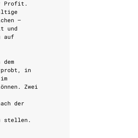
r Profit. 
altige 
ichen – 
it und 
g auf 
s dem 
rprobt, in 
 im 
können. Zwei
nach der 
u stellen. 