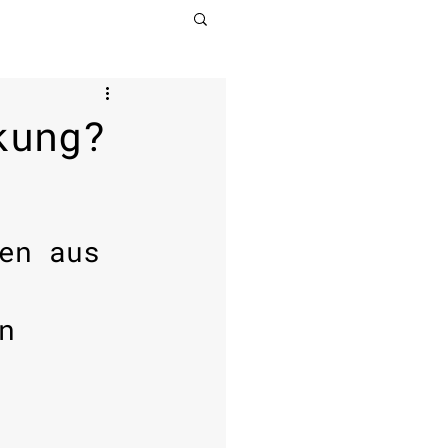
kung?
en aus 
n 