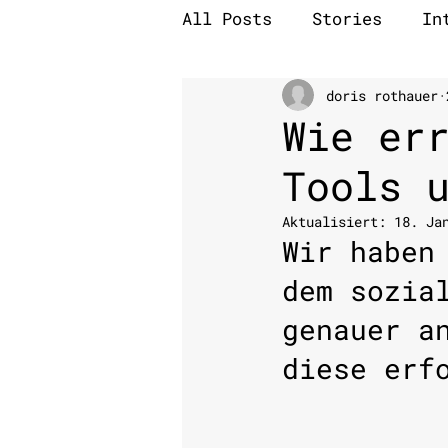
All Posts
Stories
In
doris rothauer
Wie er
Tools 
Aktualisiert:
18. Ja
Wir haben
dem sozia
genauer a
diese erf