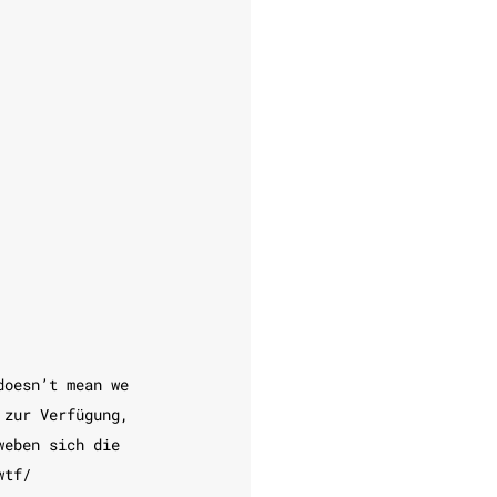
doesn’t mean we 
 zur Verfügung, 
weben sich die 
wtf/