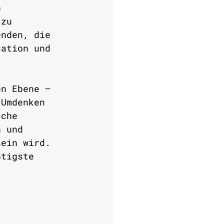
n 
 zu 
enden, die 
sation und 
en Ebene – 
 Umdenken 
sche 
n und 
sein wird. 
htigste 