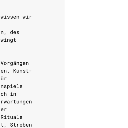
 wissen wir 
on, des 
zwingt 
 Vorgängen 
ten. Kunst- 
für 
enspiele 
ich in 
Erwartungen 
der 
 Rituale 
it, Streben 