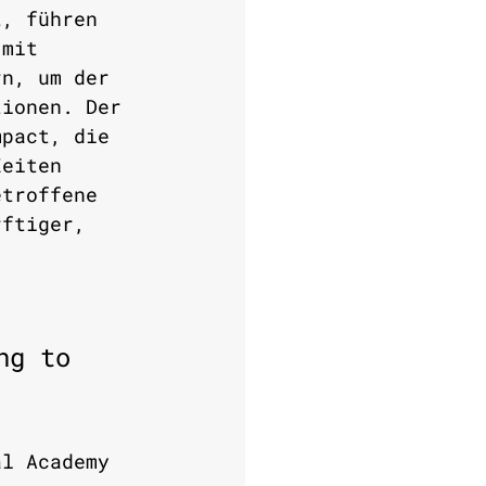
t, führen 
 mit 
rn, um der 
tionen. Der 
mpact, die 
Zeiten 
etroffene 
rftiger, 
ng to 
al Academy 