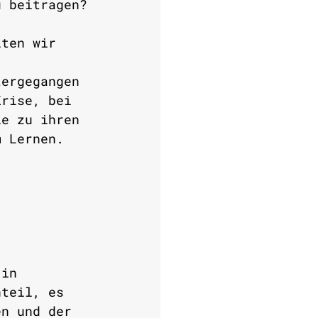
u beitragen?
lten wir 
tergegangen 
Krise, bei 
ie zu ihren 
m Lernen. 
 in 
nteil, es 
en und der 