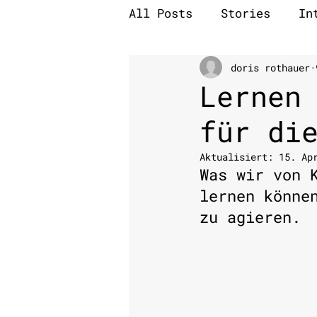
All Posts
Stories
In
doris rothauer
Lernen
für di
Aktualisiert:
15. Ap
Was wir von 
lernen könne
zu agieren.